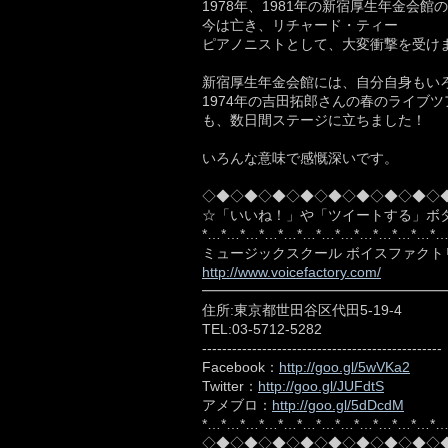
1978年、1981年の新宿厚生年金会
今は亡き、リチャード・ティー
ピアノニストとして、大変衝撃を受け
新宿厚生年金会館には、自分自身もい
1974年の吉田拓郎さんの春のライブ
も、数日間ステージに立ちました！
いろんな意味で感慨深いです。
◇◆◇◆◇◆◇◆◇◆◇◆◇◆◇◆◇
☆「いいね！」や「ツイートする」ボ
*…*…*…*…*…*…*…*…*…*…*…*…*
ミュージックスクール ボイスファクト
http://www.voicefactory.com/
━━━━━━━━━━━━━━━━━
住所:東京都世田谷区代田5-19-4
TEL:03-5712-5282
------------------------------------------------
Facebook：
http://goo.gl/5wVKa2
Twitter：
http://goo.gl/JUFdtS
アメブロ：
http://goo.gl/5dDcdM
*…*…*…*…*…*…*…*…*…*…*…*…*
◇◆◇◆◇◆◇◆◇◆◇◆◇◆◇◆◇