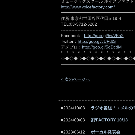
ミュージックスクール ボイスファクト
http://www.voicefactory.com/
━━━━━━━━━━━━━━━━━
住所:東京都世田谷区代田5-19-4
TEL:03-5712-5282
------------------------------------------------
Facebook：
http://goo.gl/5wVKa2
Twitter：
http://goo.gl/JUFdtS
アメブロ：
http://goo.gl/5dDcdM
*…*…*…*…*…*…*…*…*…*…*…*…*
◇◆◇◆◇◆◇◆◇◆◇◆◇◆◇◆◇
< 次のページへ
■2024/10/03
ラジオ番組「ユメルの
■2024/09/03
劉'FACTORY 10/13
■2023/06/12
ボーカル発表会